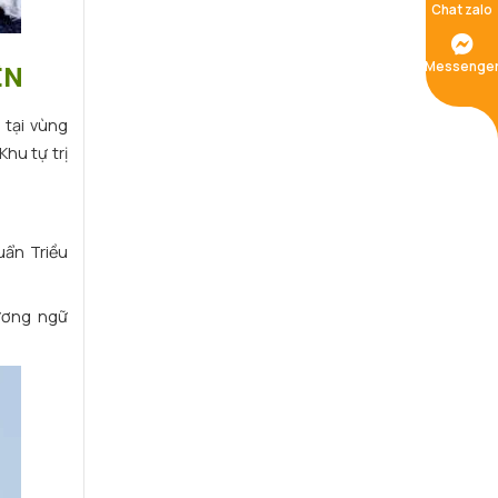
Chat zalo
Messenge
ÊN
tại vùng
hu tự trị
uẩn Triều
ương ngữ