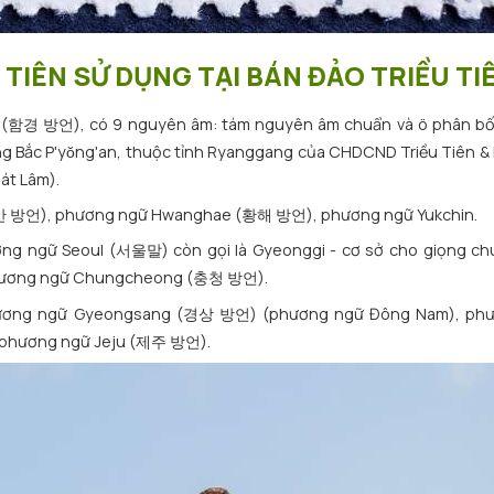
TIÊN SỬ DỤNG TẠI BÁN ĐẢO TRIỀU TI
(함경 방언), có 9 nguyên âm: tám nguyên âm chuẩn và ö phân bố 
Bắc P'yŏng'an, thuộc tỉnh Ryanggang của CHDCND Triều Tiên & K
át Lâm).
(평안 방언), phương ngữ Hwanghae (황해 방언), phương ngữ Yukchin.
ơng ngữ Seoul (서울말) còn gọi là Gyeonggi - cơ sở cho giọng ch
hương ngữ Chungcheong (충청 방언).
ương ngữ Gyeongsang (경상 방언) (phương ngữ Đông Nam), ph
 phương ngữ Jeju (제주 방언).