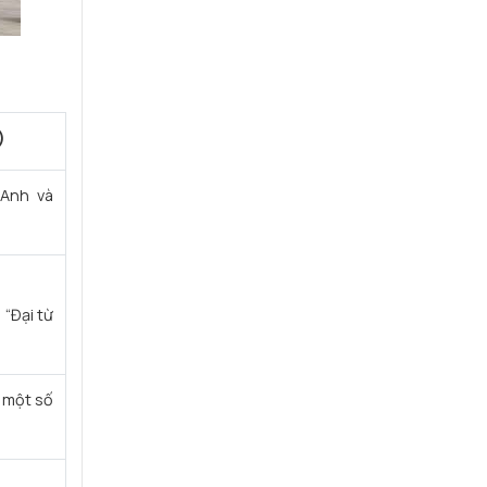
)
 Anh và
 “Đại từ
 một số