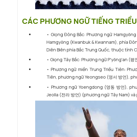
CÁC PHƯƠNG NGỮ TIẾNG TRIỀU 
• Giọng Đông Bắc: Phương ngữ Hamgyŏng 
Hamgyŏng (Kwanbuk & Kwannam), phía Đông 
Diên Biên phía Bắc Trung Quốc, thuộc tỉnh C
• Giọng Tây Bắc: Phương ngữ P'yŏng'an 
• Phương ngữ miền Trung Triều Tiên: Phư
Tiên, phương ngữ Yeongseo (영서 방언), p
• Phương ngữ Yoengdong (영동 방언), ph
Jeolla (전라 방언) (phương ngữ Tây Nam) và