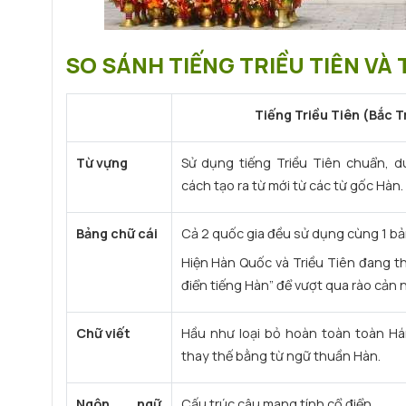
SO SÁNH TIẾNG TRIỀU TIÊN VÀ
Tiếng Triều Tiên (Bắc T
Từ vựng
Sử dụng tiếng Triều Tiên chuẩn, d
cách tạo ra từ mới từ các từ gốc Hàn.
Bảng chữ cái
Cả 2 quốc gia đều sử dụng cùng 1 bả
Hiện Hàn Quốc và Triều Tiên đang th
điển tiếng Hàn” để vượt qua rào cản 
Chữ viết
Hầu như loại bỏ hoàn toàn toàn Há
thay thế bằng từ ngữ thuần Hàn.
Ngôn ngữ
Cấu trúc câu mang tính cổ điển.