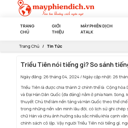
TRANG
GIỚI
MÁY PHIÊN DỊCH
CHỦ
THIỆU
ATALK
Trang Chủ
Tin Tức
Triều Tiên nói tiếng gì? So sánh tiế
Ngày đăng:
26 tháng 04, 2024
/ Ngày cập nhật:
26 thán
Triều Tiên là được chia thành 2 chính thể là: Cộng hò
và Đại Hàn Dân Quốc (đa đảng) nằm ở phía Nam. Song, kh
thuyết Chủ thể làm nền tảng và Hàn Quốc theo thể chế 
trong những nền văn minh lâu đời, có lịch sử ghi ché
chữ Hán và chiu ảnh hưởng sâu sắc nhiều khía cạnh văn 
chính sách cô lập. Vậy người
Triều Tiên nói tiếng gì
, ng