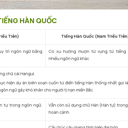
 TIẾNG HÀN QUỐC
riều Tiên)
Tiếng Hàn Quốc (Nam Triều Tiên
uy trì ngôn ngữ bằng
Có xu hướng mượn từ vựng từ tiếng
nhiều ngôn ngữ khác
ng chữ cái Hangul.
ực hiện dự án biên soạn cuốn từ điển tiếng Hàn thống nhất gọi là
ngôn ngữ gây khó khăn cho người tị nạn miền Bắc.
n tự trong ngôn ngữ,
Vẫn còn sử dụng chữ Hán (Hán tự) trong
hoàn cảnh.
Cấu trúc câu mang tính hiện đại hơn.