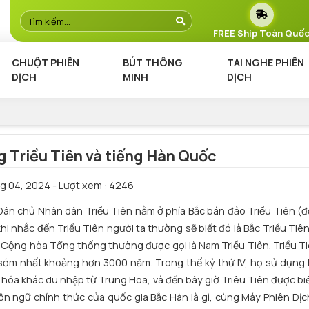
FREE Ship Toàn Quố
CHUỘT PHIÊN
BÚT THÔNG
TAI NGHE PHIÊN
DỊCH
MINH
DỊCH
ng Triều Tiên và tiếng Hàn Quốc
g 04, 2024
- Lượt xem : 4246
a Dân chủ Nhân dân Triều Tiên nằm ở phía Bắc bán đảo Triều Tiên (
i nhắc đến Triều Tiên người ta thường sẽ biết đó là Bắc Triều Tiê
Cộng hòa Tổng thống thường được gọi là Nam Triều Tiên. Triều Ti
p sớm nhất khoảng hơn 3000 năm. Trong thế kỷ thứ IV, họ sử dụng
hóa khác du nhập từ Trung Hoa, và đến bây giờ Triêu Tiên được biế
ôn ngữ chính thức của quốc gia Bắc Hàn là gì, cùng Máy Phiên Dịch