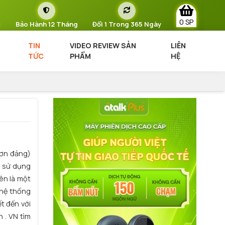
0 SP
c
Bảo Hành 12 Tháng
Đổi 1 Trong 365 Ngày
TIN
VIDEO REVIEW SẢN
LIÊN
TỨC
PHẨM
HỆ
đơn đảng)
n sử dụng
ên là một
 hệ thống
t đến với
 . VN tìm