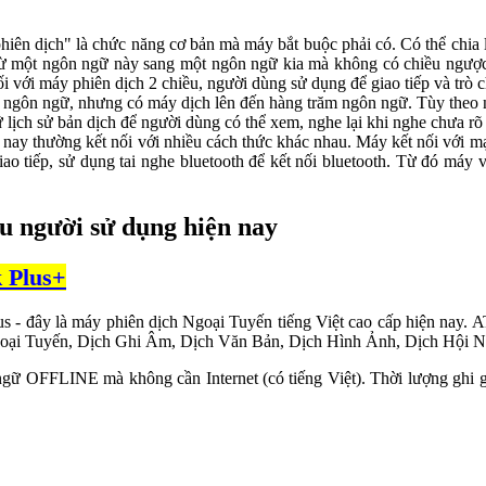
hiên dịch" là chức năng cơ bản mà máy bắt buộc phải có. Có thể chia l
từ một ngôn ngữ này sang một ngôn ngữ kia mà không có chiều ngược l
i với máy phiên dịch 2 chiều, người dùng sử dụng để giao tiếp và trò c
a ngôn ngữ, nhưng có máy dịch lên đến hàng trăm ngôn ngữ. Tùy theo
 lịch sử bản dịch để người dùng có thể xem, nghe lại khi nghe chưa rõ 
nay thường kết nối với nhiều cách thức khác nhau. Máy kết nối với m
iao tiếp, sử dụng tai nghe bluetooth để kết nối bluetooth. Từ đó máy
u người sử dụng hiện nay
 Plus+
 - đây là máy phiên dịch Ngoại Tuyến tiếng Việt cao cấp hiện nay. ATa
 Ngoại Tuyến, Dịch Ghi Âm, Dịch Văn Bản, Dịch Hình Ảnh, Dịch Hội
ữ OFFLINE mà không cần Internet (có tiếng Việt). Thời lượng ghi gi