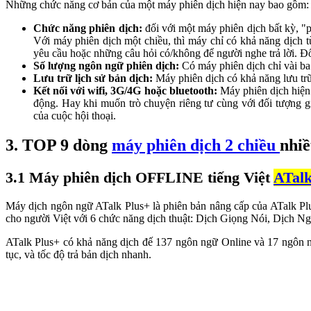
Những chức năng cơ bản của một máy phiên dịch hiện nay bao gồm:
Chức năng phiên dịch:
đối với một máy phiên dịch bất kỳ, "p
Với máy phiên dịch một chiều, thì máy chỉ có khả năng dịch 
yêu cầu hoặc những câu hỏi có/không để người nghe trả lời. Đố
Số lượng ngôn ngữ phiên dịch:
Có máy phiên dịch chỉ vài b
Lưu trữ lịch sử bản dịch:
Máy phiên dịch có khả năng lưu trữ
Kết nối với wifi, 3G/4G hoặc bluetooth:
Máy phiên dịch hiện 
động. Hay khi muốn trò chuyện riêng tư cùng với đối tượng g
của cuộc hội thoại.
3. TOP 9 dòng
máy phiên dịch 2 chiều
nhiề
3.1 Máy phiên dịch OFFLINE tiếng Việt
ATalk
Máy dịch ngôn ngữ ATalk Plus+ là phiên bản nâng cấp của ATalk Plus
cho người Việt với 6 chức năng dịch thuật: Dịch Giọng Nói, Dịch
ATalk Plus+ có khả năng dịch đế 137 ngôn ngữ Online và 17 ngôn ng
tục, và tốc độ trả bản dịch nhanh.