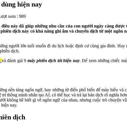
 dùng hiện nay
Lượt xem : 989
, điều này đã giúp những nhu cầu của con người ngày càng được t
bị phiên dịch này có khả năng ghi âm và chuyển dịch từ một ngôn 
ững người lớn tuổi muốn đi du lịch hoặc định cư cùng gia đình. Hay 
phiên dịch.
ì
và đánh giá 9
máy phiên dịch tốt hiện nay
. Để xem những chiếc máy
ững nền tảng ngôn ngữ, hay những từ điển phổ biến để máy hiểu và 
trí thông minh nhân tạo AI, có thể học và trả lại bản dịch rõ nghĩa 
ười không hề biết gì về ngôn ngữ của nhau, nhưng cuộc trò chuyện vẫn
hiện nay.
hiên dịch