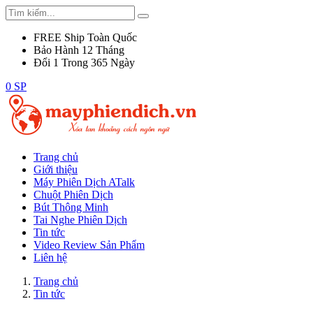
FREE Ship Toàn Quốc
Bảo Hành 12 Tháng
Đổi 1 Trong 365 Ngày
0 SP
Trang chủ
Giới thiệu
Máy Phiên Dịch ATalk
Chuột Phiên Dịch
Bút Thông Minh
Tai Nghe Phiên Dịch
Tin tức
Video Review Sản Phẩm
Liên hệ
Trang chủ
Tin tức