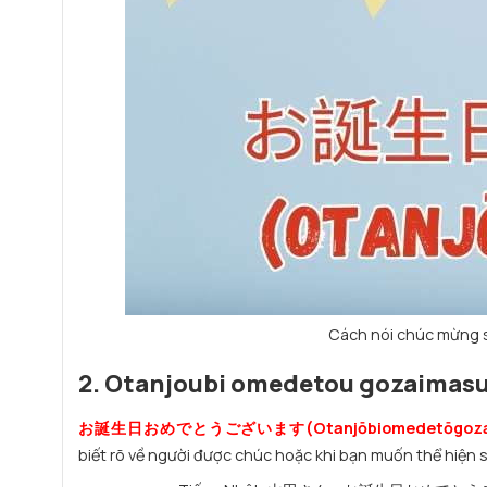
Cách nói chúc mừng 
2. Otanjoubi omedetou gozaimasu
お誕生日おめでとうございます(Otanjōbiomedetōgoza
biết rõ về người được chúc hoặc khi bạn muốn thể hiện sự