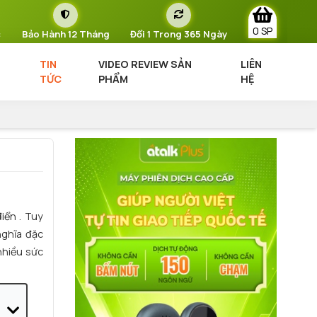
0 SP
c
Bảo Hành 12 Tháng
Đổi 1 Trong 365 Ngày
TIN
VIDEO REVIEW SẢN
LIÊN
TỨC
PHẨM
HỆ
iển . Tuy
nghĩa đặc
nhiều sức