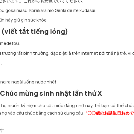
でとうございます。これからも元気でいてください.
u gosaimasu. Korekara mo Genki de ite kudasai.
in hãy giữ gìn sức khỏe.
(viết tắt tiếng lóng)
 omedetou.
rường rất bình thường, đặc biệt là trên Internet bởi thế hệ trẻ. Ví 
う。
ùng ra ngoài uống nước nhé!
 Chúc mừng sinh nhật lần thứ X
à họ muốn kỷ niệm cho cột mốc đáng nhớ này, thì bạn có thể chúc
ủa họ vào câu chúc bằng cách sử dụng câu:
“〇〇歳のお誕生日おめでと
です！