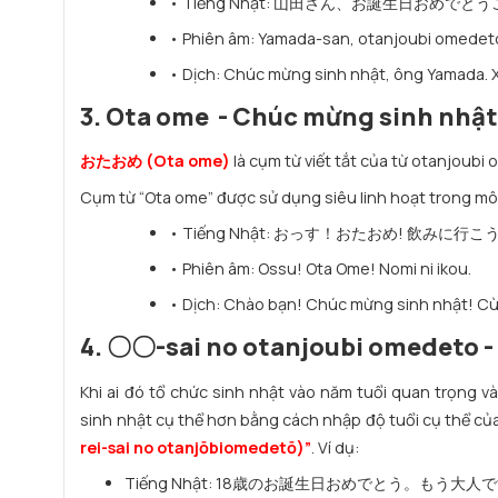
• Tiếng Nhật: 山田さん、お誕生日おめ
• Phiên âm: Yamada-san, otanjoubi omedeto
• Dịch: Chúc mừng sinh nhật, ông Yamada. X
3. Ota ome - Chúc mừng sinh nhật 
おたおめ (Ota ome)
là cụm từ viết tắt của từ otanjoubi
Cụm từ “Ota ome” được sử dụng siêu linh hoạt trong môi t
• Tiếng Nhật: おっす！おたおめ! 飲みに行こ
• Phiên âm: Ossu! Ota Ome! Nomi ni ikou.
• Dịch: Chào bạn! Chúc mừng sinh nhật! C
4. 〇〇-sai no otanjoubi omedeto -
Khi ai đó tổ chức sinh nhật vào năm tuổi quan trọng v
sinh nhật cụ thể hơn bằng cách nhập độ tuổi cụ thể c
rei-sai no otanjōbiomedetō)”
. Ví dụ:
Tiếng Nhật: 18歳のお誕生日おめでとう。もう大人