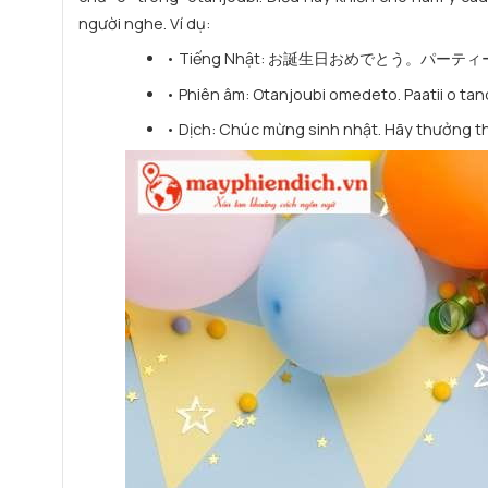
người nghe. Ví dụ:
• Tiếng Nhật: お誕生日おめでとう。パー
• Phiên âm: Otanjoubi omedeto. Paatii o ta
• Dịch: Chúc mừng sinh nhật. Hãy thưởng th