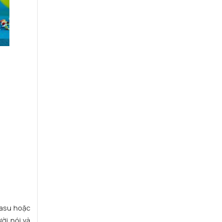
masu hoặc
ời nói và