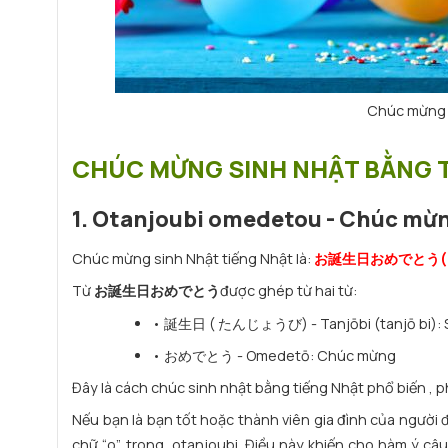
Chúc mừng s
CHÚC MỪNG SINH NHẬT BẰNG T
1. Otanjoubi omedetou - Chúc mừ
Chúc mừng sinh Nhật tiếng Nhật là:
お誕生日おめでとう(Ota
Từ
お誕生日おめでとう
được ghép từ hai từ:
• 誕生日 ( たんじょうび) - Tanjōbi (tanjō bi): S
• おめでとう - Omedetō: Chúc mừng
Đây là cách chúc sinh nhật bằng tiếng Nhật phổ biến , p
Nếu bạn là bạn tốt hoặc thành viên gia đình của người 
chữ “o” trong otanjoubi. Điều này khiến cho hàm ý câu