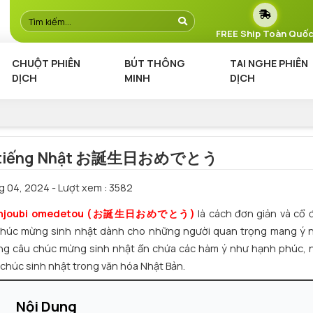
FREE Ship Toàn Quố
CHUỘT PHIÊN
BÚT THÔNG
TAI NGHE PHIÊN
DỊCH
MINH
DỊCH
bằng tiếng Nhật お誕生日おめでとう
g 04, 2024
- Lượt xem : 3582
anjoubi omedetou (お誕生日おめでとう)
là cách đơn giản và cổ đ
i chúc mừng sinh nhật dành cho những người quan trọng mang ý 
những câu chúc mừng sinh nhật ẩn chứa các hàm ý như hạnh phúc, 
úc chúc sinh nhật trong văn hóa Nhật Bản.
Nội Dung