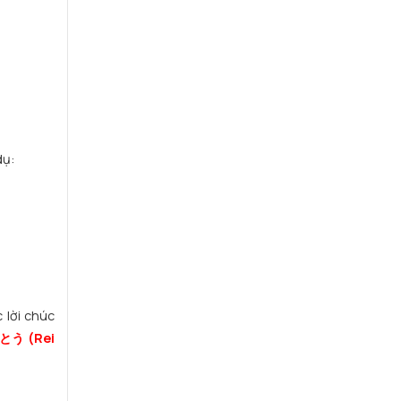
dụ:
 lời chúc
う (Rei