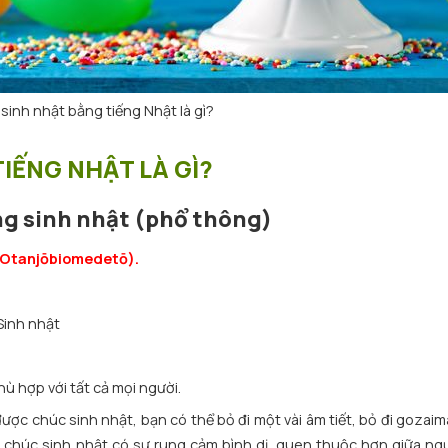
inh nhật bằng tiếng Nhật là gì?
IẾNG NHẬT LÀ GÌ?
ng sinh nhật (phổ thông)
njōbiomedetō).
inh nhật
hù hợp với tất cả mọi người.
được chúc sinh nhật, bạn có thể bỏ đi một vài âm tiết, bỏ đi gozai
 chúc sinh nhật có sự rung cảm bình dị, quen thuộc hơn giữa ngư