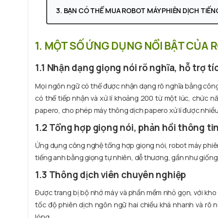
3. BẠN CÓ THỂ MUA ROBOT MÁY PHIÊN DỊCH TIẾN
1. MỘT SỐ ỨNG DỤNG NỔI BẬT CỦA 
1.1 Nhận dạng giọng nói rõ nghĩa, hỗ trợ t
Mọi ngôn ngữ có thể được nhận dạng rõ nghĩa bằng công
có thể tiếp nhận và xử lí khoảng 200 từ một lúc, chức n
papero, cho phép máy thông dịch papero xử lí được nhiều
1.2 Tổng hợp giọng nói, phản hồi thông tin
Ứng dụng công nghệ tổng hợp giọng nói, robot máy phiên 
tiếng anh bằng giọng tự nhiên, dễ thương, gần như giống
1.3 Thông dịch viên chuyên nghiệp
Được trang bị bộ nhớ máy và phần mềm nhỏ gọn, với kho dữ
tốc độ phiên dịch ngôn ngữ hai chiều khá nhanh và rõ 
lóng.