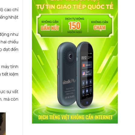
độ cao chỉ
tiếng Nhật
 động như
 hai chiều
họ đạt đến
 máy tính
 tiết kiệm
hực sự vất
nh, mà còn