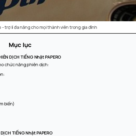
- trợ lí đa năng cho mọi thành viên trong gia đình
Mục lục
HIÊN DỊCH TIẾNG Nhật PAPERO
cho chức năng phiên dịch:
ên:
m biến)
 DỊCH TIẾNG Nhật PAPERO