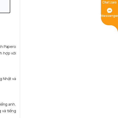
Chat zalo
Messenge
ch Papero
h hợp với
g Nhật và
tiếng anh,
 và tiếng