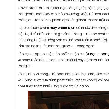
Travel Interpreter là sự kết hợp công nghệ nhận dạng giọ
trong vòng một giây cho mỗi câu tiếng Nhật. Nói một cách
thông qua robot máy phiên dịch tiếng Nhật Papero một cá
Papero là sản phẩm
máy phiên dịch
có nhiều tính năng t
một trợ lí cá nhân cho cả gia đình. Trong quá trình phát 
giữa tiếng Nhật và tiếng Anh có thế phát triển ở nhiều th
tầm cao hoàn toàn mới trong lĩnh vực công nghệ.
Bên cạnh Papero, một sản phẩm nhận
chuột nghe thông
và soạn thảo bằng giọng nói. Thiết bị này đặc biệt hữu í
thời gian.
Với bộ nhớ và công suất hoạt động còn hạn chế, việc cài đ
vả. Trong suốt quá trình phát triển, Papero không chỉ ho
phát triển thêm nhiều ứng dụng trợ lí gia đình.