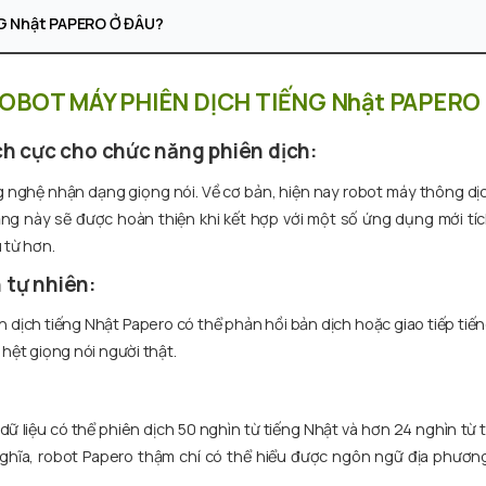
G Nhật PAPERO Ở ĐÂU?
ROBOT MÁY PHIÊN DỊCH TIẾNG Nhật PAPERO
ích cực cho chức năng phiên dịch:
 nghệ nhận dạng giọng nói. Về cơ bản, hiện nay robot máy thông dị
ăng này sẽ được hoàn thiện khi kết hợp với một số ứng dụng mới tíc
 từ hơn.
 tự nhiên:
dịch tiếng Nhật Papero có thể phản hồi bản dịch hoặc giao tiếp tiến
 hệt giọng nói người thật.
 liệu có thể phiên dịch 50 nghìn từ tiếng Nhật và hơn 24 nghìn từ 
nghĩa, robot Papero thậm chí có thể hiểu được ngôn ngữ địa phương