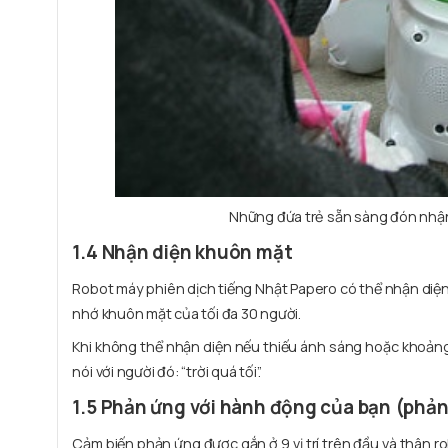
Những đứa trẻ sẵn sàng đón nhận
1.4 Nhận diện khuôn mặt
Robot máy phiên dịch tiếng Nhật Papero có thể nhận diện 
nhớ khuôn mặt của tối đa 30 người.
Khi không thể nhận diện nếu thiếu ánh sáng hoặc khoảng 
nói với người đó: “trời quá tối”.
1.5 Phản ứng với hành động của bạn (phả
Cảm biến phản ứng được gắn ở 9 vị trí trên đầu và thân ro