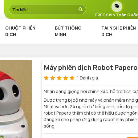
FREE Ship Toàn Quố
CHUỘT PHIÊN
BÚT THÔNG
TAI NGHE PHIÊN
DỊCH
MINH
DỊCH
Máy phiên dịch Robot Papero
1 Đánh giá
Nhận dạng giọng nói chính xác, hỗ trợ tích c
Được trang bị bộ nhớ máy và phần mềm nhỏ gọn
Nhật và hơn 24 nghìn từ tiếng anh, tốc độ ph
robot Papero thậm chí có thể hiểu được ngôn 
đáng kể cho phép ứng dụng robot máy phiên dị
sống