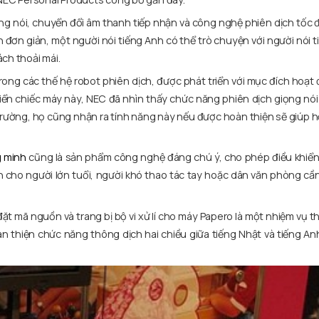
ng nói, chuyển đổi âm thanh tiếp nhận và công nghệ phiên dịch tốc 
 đơn giản, một người nói tiếng Anh có thể trò chuyện với người nói 
ch thoải mái.
rong các thế hệ robot phiên dịch, được phát triển với mục đích hoạt
triển chiếc máy này, NEC đã nhìn thấy chức năng phiên dịch giọng nói
ị trường, họ cũng nhận ra tính năng này nếu được hoàn thiện sẽ giúp 
 minh
cũng là sản phẩm công nghệ đáng chú ý, cho phép điều khiển
ch cho người lớn tuổi, người khó thao tác tay hoặc dân văn phòng cần
ặt mã nguồn và trang bị bộ vi xử lí cho máy Papero là một nhiệm vụ t
àn thiện chức năng thông dịch hai chiều giữa tiếng Nhật và tiếng A