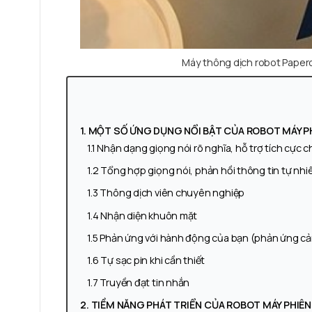
Máy thông dịch robot Papero 
1. MỘT SỐ ỨNG DỤNG NỔI BẬT CỦA ROBOT MÁY P
1.1 Nhận dạng giọng nói rõ nghĩa, hỗ trợ tích cực 
1.2 Tổng hợp giọng nói, phản hồi thông tin tự nhi
1.3 Thông dịch viên chuyên nghiệp
1.4 Nhận diện khuôn mặt
1.5 Phản ứng với hành động của bạn (phản ứng cả
1.6 Tự sạc pin khi cần thiết
1.7 Truyền đạt tin nhắn
2. TIỀM NĂNG PHÁT TRIỂN CỦA ROBOT MÁY PHIÊN