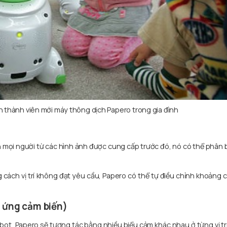
 thành viên mới máy thông dịch Papero trong gia đình
mọi người từ các hình ảnh được cung cấp trước đó, nó có thể phân b
cách vị trí không đạt yêu cầu, Papero có thể tự điều chỉnh khoảng 
n ứng cảm biến)
bot, Papero sẽ tương tác bằng nhiều biểu cảm khác nhau ở từng vị trí