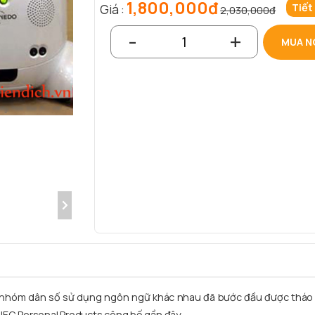
1,800,000đ
Tiết
Giá :
2,030,000đ
-
+
MUA N
c nhóm dân số sử dụng ngôn ngữ khác nhau đã bước đầu được tháo 
 NEC Personal Products công bố gần đây.