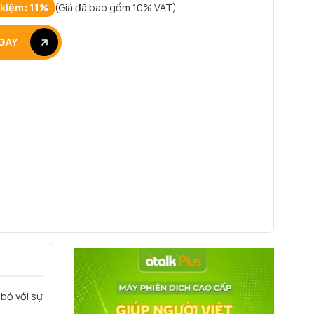
 kiệm: 11%
(Giá đã bao gồm 10% VAT)
GAY
bỏ với sự