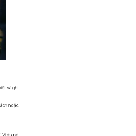
iệt và ghi
cách hoặc
. Ví dụ nó