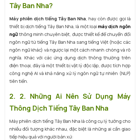
4.4 4.4 Top 4: Travis One
Tây Ban Nha?
4.5 4.5 Top 5: YaKo Pro
Máy phiên dịch tiếng Tây Ban Nha
, hay còn được gọi là
5. 5. Địa Chỉ Bán Máy Phiên Dịch Tiếng Tây Ban
thiết bị dịch tiếng Tây Ban Nha, là một loại
máy dịch ngôn
Nha Uy Tín
ngữ
thông minh chuyên biệt, được thiết kế để chuyển đổi
ngôn ngữ từ tiếng Tây Ban Nha sang tiếng Việt (hoặc các
ngôn ngữ khác) và ngược lại một cách nhanh chóng và rõ
nghĩa. Khác với các ứng dụng dịch thông thường trên
điện thoại, đây là một thiết bị vật lý độc lập, được tích hợp
công nghệ AI và khả năng xử lý ngôn ngữ tự nhiên (NLP)
tiên tiến.
2. 2. Những Ai Nên Sử Dụng Máy
Thông Dịch Tiếng Tây Ban Nha
Máy phiên dịch tiếng Tây Ban Nha là công cụ lý tưởng cho
nhiều đối tượng khác nhau, đặc biệt là những ai cần giao
tiếp hiệu quả với người bản xứ: