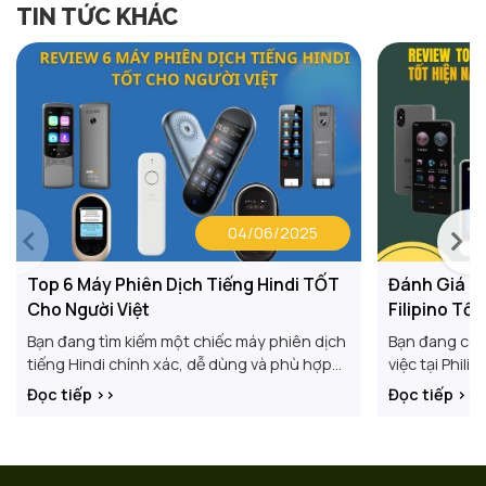
TIN TỨC KHÁC
04/06/2025
Top 6 Máy Phiên Dịch Tiếng Hindi TỐT
Đánh Giá To
Cho Người Việt
Filipino Tố
Bạn đang tìm kiếm một chiếc máy phiên dịch
Bạn đang có d
tiếng Hindi chính xác, dễ dùng và phù hợp
việc tại Phil
với người Việt? Bài viết này sẽ giúp bạn chọn
ngôn ngữ? Đừ
Đọc tiếp >>
Đọc tiếp >>
ra Top 6 máy phiên dịch tiếng Hindi tốt hiện
phiên dịch tiế
đắc lực giúp