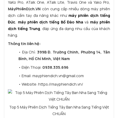
YaKo Pro, ATalk One, ATalk Lite, Travis One và Yako Pro,
MáyPhiênDịch.VN
còn cung cấp nhiều dòng máy phiên
dịch cầm tay đa năng khác như
máy phiên dịch tiếng
Đức
,
máy phiên dịch tiếng Bồ Đào Nha
và
máy phiên
dịch tiếng Trung
, đáp ứng đa dạng nhu cầu của khách
hàng.
Thông tin liên hệ:
• Địa Chỉ:
399B Đ. Trường Chinh, Phường 14, Tân
Bình, Hồ Chí Minh, Việt Nam
• Điện Thoại:
0938.335.696
• Email: mayphiendich.vn@gmail.com
• Website: https://mayphiendich.vn/
Top 5 Máy Phiên Dịch Tiếng Tây Ban Nha Sang Tiếng Việt
CHUẨN