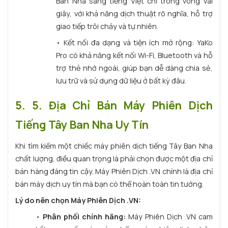
Ban Nha sang tiếng Việt chỉ trong vòng vài
giây, với khả năng dịch thuật rõ nghĩa, hỗ trợ
giao tiếp trôi chảy và tự nhiên.
• Kết nối đa dạng và tiện ích mở rộng: YaKo
Pro có khả năng kết nối Wi-Fi, Bluetooth và hỗ
trợ thẻ nhớ ngoài, giúp bạn dễ dàng chia sẻ,
lưu trữ và sử dụng dữ liệu ở bất kỳ đâu.
5. 5. Địa Chỉ Bán Máy Phiên Dịch
Tiếng Tây Ban Nha Uy Tín
Khi tìm kiếm một chiếc máy phiên dịch tiếng Tây Ban Nha
chất lượng, điều quan trọng là phải chọn được một địa chỉ
bán hàng đáng tin cậy. Máy Phiên Dịch .VN chính là địa chỉ
bán máy dịch uy tín mà bạn có thể hoàn toàn tin tưởng.
Lý do nên chọn Máy Phiên Dịch .VN:
•
Phân phối chính hãng:
Máy Phiên Dịch .VN cam