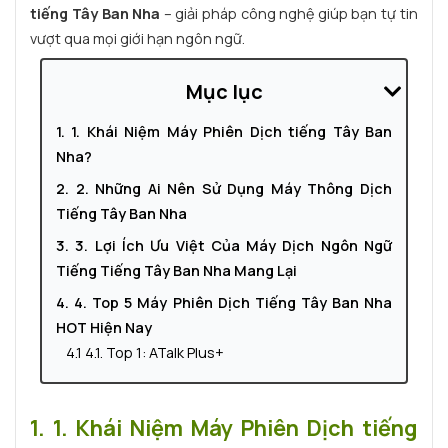
tiếng Tây Ban Nha
– giải pháp công nghệ giúp bạn tự tin
vượt qua mọi giới hạn ngôn ngữ.
Mục lục
1. 1. Khái Niệm Máy Phiên Dịch tiếng Tây Ban
Nha?
2. 2. Những Ai Nên Sử Dụng Máy Thông Dịch
Tiếng Tây Ban Nha
3. 3. Lợi Ích Ưu Việt Của Máy Dịch Ngôn Ngữ
Tiếng Tiếng Tây Ban Nha Mang Lại
4. 4. Top 5 Máy Phiên Dịch Tiếng Tây Ban Nha
HOT Hiện Nay
4.1 4.1. Top 1: ATalk Plus+
4.2 4.2 Top 2: ATalk One
4.3 4.3 Top 3: ATalk Lite
1. 1. Khái Niệm Máy Phiên Dịch tiếng