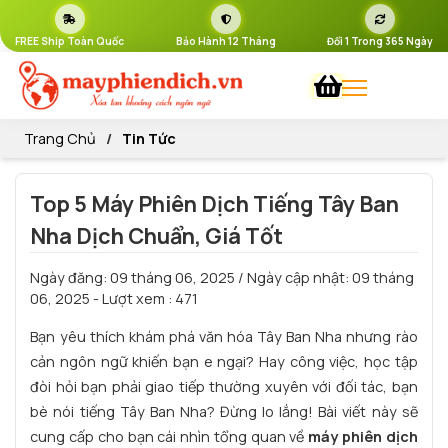
FREE Ship Toàn Quốc
Bảo Hành 12 Tháng
Đổi 1 Trong 365 Ngày
Trang Chủ
Tin Tức
Top 5 Máy Phiên Dịch Tiếng Tây Ban
Nha Dịch Chuẩn, Giá Tốt
Ngày đăng:
09 tháng 06, 2025
/ Ngày cập nhật:
09 tháng
06, 2025
- Lượt xem : 471
Bạn yêu thích khám phá văn hóa Tây Ban Nha nhưng rào
cản ngôn ngữ khiến bạn e ngại? Hay công việc, học tập
đòi hỏi bạn phải giao tiếp thường xuyên với đối tác, bạn
bè nói tiếng Tây Ban Nha? Đừng lo lắng! Bài viết này sẽ
cung cấp cho bạn cái nhìn tổng quan về
máy phiên dịch