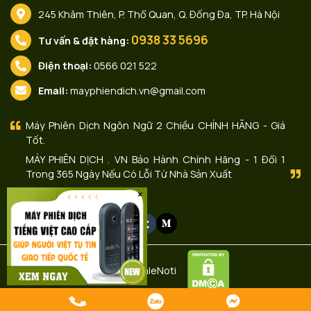
245 Khâm Thiên, P. Thổ Quan, Q. Đống Đa, TP. Hà Nội
0938 33 5696
Tư vấn & đặt hàng:
Điện thoại:
0566 021 522
Email:
mayphiendich.vn@gmail.com
Máy Phiên Dịch Ngôn Ngữ 2 Chiều CHÍNH HÃNG - Giá
Tốt.
MÁY PHIÊN DỊCH . VN Bảo Hành Chính Hãng - 1 Đổi 1
Trong 365 Ngày Nếu Có Lỗi Từ Nhà Sản Xuất
×
Liên kết với chúng tôi:
© Bản quyền thuộc về Máy Phiên Dịch . Vn - Công Ty Bán Máy