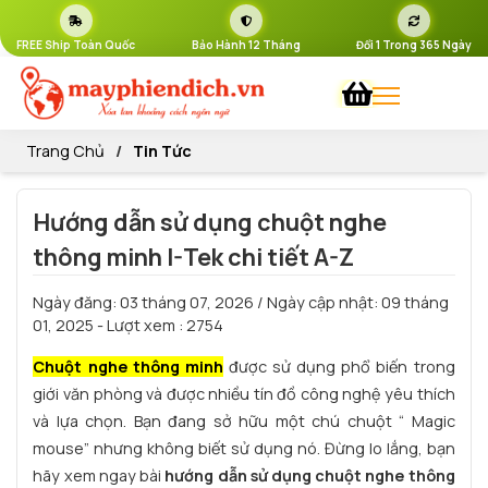
FREE Ship Toàn Quốc
Bảo Hành 12 Tháng
Đổi 1 Trong 365 Ngày
Trang Chủ
Tin Tức
Hướng dẫn sử dụng chuột nghe
thông minh I-Tek chi tiết A-Z
Ngày đăng:
03 tháng 07, 2026
/ Ngày cập nhật:
09 tháng
01, 2025
- Lượt xem : 2754
Chuột nghe thông minh
được sử dụng phổ biến trong
giới văn phòng và được nhiều tín đồ công nghệ yêu thích
và lựa chọn. Bạn đang sở hữu một chú chuột “ Magic
mouse” nhưng không biết sử dụng nó. Đừng lo lắng, bạn
hãy xem ngay bài
hướng dẫn sử dụng chuột nghe thông