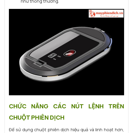
như thông thường.
CHỨC NĂNG CÁC NÚT LỆNH TRÊN
CHUỘT PHIÊN DỊCH
Để sử dụng chuột phiên dịch hiệu quả và linh hoạt hơn,