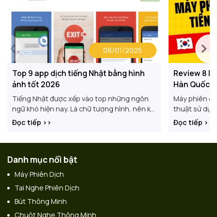
08/01/2025
Top 9 app dịch tiếng Nhật bằng hình
Review 8 D
ảnh tốt 2026
Hàn Quốc sa
Tiếng Nhật được xếp vào top những ngôn
Máy phiên dịc
ngữ khó hiện nay. Là chữ tượng hình, nên khi
thuật sử dụng
phiên dịch văn bản qua hình ảnh từ tiếng
chuyển đổi gi
Đọc tiếp >>
Đọc tiếp >>
Nhật sang
Hàn sang ngô
Danh mục nổi bật
Máy Phiên Dịch
Tai Nghe Phiên Dịch
Bút Thông Minh
Chuột Nghe Thông Minh