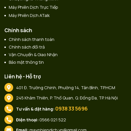
Máy Phiên Dịch Trực Tiếp
Máy Phiên Dịch ATalk
Chính sách
Chính sách thanh toán
Chính sách đổi trả
Vận Chuyển & Giao Nhận
Bảo mật thông tin
Liên hệ - Hỗ trợ
401 Đ. Trường Chinh, Phường 14, Tân Bình, TP.HCM
245 Khâm Thiên, P. Thổ Quan, Q. Đống Đa, TP. Hà Nội
0938 33 5696
Tư vấn & đặt hàng:
Điện thoại:
0566 021 522
Email:
mayphiendich.vn@gmail.com