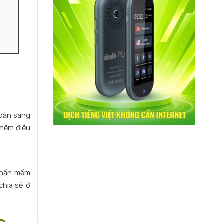
 bản sang
 mềm điều
phần mềm
chia sẻ ở
G