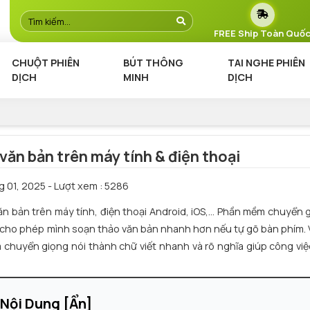
FREE Ship Toàn Quố
CHUỘT PHIÊN
BÚT THÔNG
TAI NGHE PHIÊN
DỊCH
MINH
DỊCH
ăn bản trên máy tính & điện thoại
g 01, 2025
- Lượt xem : 5286
ăn bản
trên máy tính, điện thoại Android, iOS,... Phần mềm chuyển g
 cho phép mình soạn thảo văn bản nhanh hơn nếu tự gõ bàn phím. Vì
m chuyển giọng nói thành chữ viết nhanh và rõ nghĩa giúp công việ
Nội Dung
[
Ẩn
]