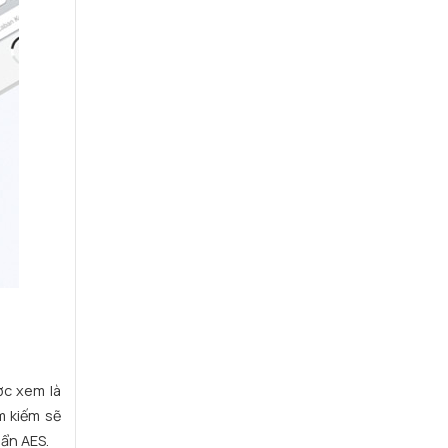
ợc xem là
m kiếm sẽ
uẩn AES.