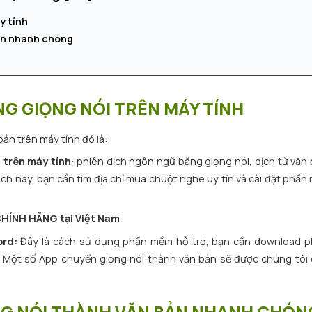
y tính
ản nhanh chóng
G GIỌNG NÓI TRÊN MÁY TÍNH
ản trên máy tính đó là:
i
trên máy tính
: phiên dịch ngôn ngữ bằng giọng nói, dịch từ văn
ách này, bạn cần tìm địa chỉ mua chuột nghe uy tín và cài đặt phần
HÍNH HÃNG tại Việt Nam
ord:
Đây là cách sử dụng phần mềm hỗ trợ, bạn cần download 
. Một số App chuyển giọng nói thành văn bản sẽ được chúng tôi 
NG NÓI THÀNH VĂN BẢN NHANH CHÓN