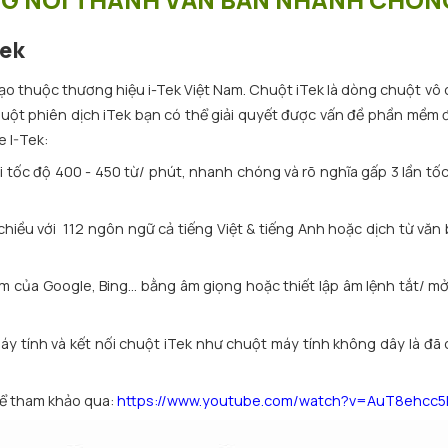
Tek
tạo thuộc thương hiệu i-Tek Việt Nam. Chuột iTek là dòng chuột vô
 chuột phiên dịch iTek bạn có thể giải quyết được vấn đề phần mềm
e I-Tek:
 tốc độ 400 - 450 từ/ phút, nhanh chóng và rõ nghĩa gấp 3 lần tố
chiều với 112 ngôn ngữ cả tiếng Việt & tiếng Anh hoặc dịch từ văn
ếm của Google, Bing… bằng âm giọng hoặc thiết lập âm lệnh tắt/ m
áy tính và kết nối chuột iTek như chuột máy tính không dây là đã 
hể tham khảo qua:
https://www.youtube.com/watch?v=AuT8ehcc5