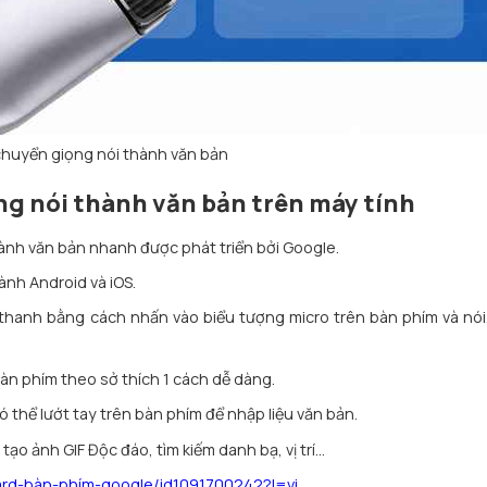
huyển giọng nói thành văn bản
g nói thành văn bản trên máy tính
ành văn bản nhanh được phát triển bởi Google.
ành Android và iOS.
thanh bằng cách nhấn vào biểu tượng micro trên bàn phím và nói
àn phím theo sở thích 1 cách dễ dàng.
ó thể lướt tay trên bàn phím để nhập liệu văn bản.
ạo ảnh GIF Độc đáo, tìm kiếm danh bạ, vị trí…
ard-bàn-phím-google/id1091700242?l=vi