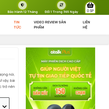
0 SP
c
Bảo Hành 12 Tháng
Đổi 1 Trong 365 Ngày
TIN
VIDEO REVIEW SẢN
LIÊN
TỨC
PHẨM
HỆ
iọng nói,
 vậy, bài
c trở nên