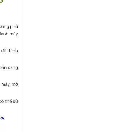
 cùng phù
 đánh máy
c độ đánh
 bản sang
ở máy, mở
có thể sử
PA