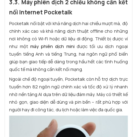
3.3. Máy phiên dịch 2 chiều không cần kết
nối Internet Pocketalk
Pocketalk nổi bật với khả năng dịch hai chiều mượt mà, độ
chính xác cao và khả năng dịch thuật offline cho những
nơi không có Wi-Fi hoặc dữ liệu di động. Thiết bị được ví
như một
máy phiên dịch mini
được tối ưu dịch ngoại
tuyến tiếng Anh và tiếng Trung, hai ngôn ngữ phổ biến
giúp bạn giao tiếp dễ dàng trong hầu hết các tình huống
quốc tế mà không cần kết nối mạng.
Ngoài chế độ ngoại tuyến, Pocketalk còn hỗ trợ dịch trực
tuyến hơn 82 ngôn ngữ chính xác và tốc độ xử lý nhanh
nhờ nền tảng AI dựa trên dữ liệu đám mây. Máy có thiết kế
nhỏ gọn, giao diện dễ dùng và pin bền – rất phù hợp với
người hay đi công tác, du lịch hoặc làm việc đa quốc gia.