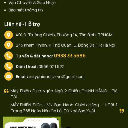
Vận Chuyển & Giao Nhận
Bảo mật thông tin
Liên hệ - Hỗ trợ
401 Đ. Trường Chinh, Phường 14, Tân Bình, TP.HCM
245 Khâm Thiên, P. Thổ Quan, Q. Đống Đa, TP. Hà Nội
0938 33 5696
Tư vấn & đặt hàng:
Điện thoại:
0566 021 522
Email:
mayphiendich.vn@gmail.com
Máy Phiên Dịch Ngôn Ngữ 2 Chiều CHÍNH HÃNG - Giá
Tốt.
MÁY PHIÊN DỊCH . VN Bảo Hành Chính Hãng - 1 Đổi 1
Trong 365 Ngày Nếu Có Lỗi Từ Nhà Sản Xuất
×
Liên kết với chúng tôi: