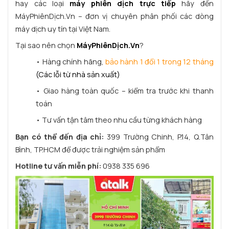
hay các loại
máy phiên dịch trực tiếp
hãy đến
MáyPhiênDịch.Vn – đơn vị chuyên phân phối các dòng
máy dịch uy tín tại Việt Nam.
Tại sao nên chọn
MáyPhiênDịch.Vn
?
• Hàng chính hãng,
bảo hành 1 đổi 1 trong 12 tháng
(Các lỗi từ nhà sản xuất)
• Giao hàng toàn quốc – kiểm tra trước khi thanh
toán
• Tư vấn tận tâm theo nhu cầu từng khách hàng
Bạn có thể đến địa chỉ:
399 Trường Chinh, P.14, Q.Tân
Bình, TP.HCM để được trải nghiệm sản phẩm
Hotline tư vấn miễn phí:
0938 335 696