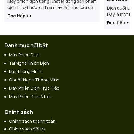
Máy phiên dịch tiếng Nhật là dòng sản phẩm
dịch thuật hữu ích hiện nay. Bởi nhu cầu của
Dịch đuổi Con
khách hàng cần đi công tác, du lịch Nhật
Đây là một kh
Đọc tiếp >>
Bản ngày
vực phiên dị
Đọc tiếp >>
biến trong cá
Danh mục nổi bật
Máy Phiên Dịch
Tai Nghe Phiên Dịch
Bút Thông Minh
Chuột Nghe Thông Minh
Máy Phiên Dịch Trực Tiếp
Máy Phiên Dịch ATalk
Chính sách
Chính sách thanh toán
Chính sách đổi trả