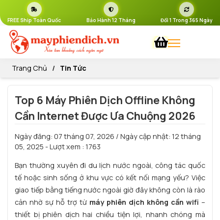
FREE Ship Toàn Quốc
Bảo Hành 12 Tháng
Đổi 1 Trong 365 Ngày
Trang Chủ
Tin Tức
Top 6 Máy Phiên Dịch Offline Không
Cần Internet Được Ưa Chuộng 2026
Ngày đăng:
07 tháng 07, 2026
/ Ngày cập nhật:
12 tháng
05, 2025
- Lượt xem : 1763
Bạn thường xuyên đi du lịch nước ngoài, công tác quốc
tế hoặc sinh sống ở khu vực có kết nối mạng yếu? Việc
giao tiếp bằng tiếng nước ngoài giờ đây không còn là rào
cản nhờ sự hỗ trợ từ
máy phiên dịch không cần wifi
–
thiết bị phiên dịch hai chiều tiện lợi, nhanh chóng mà