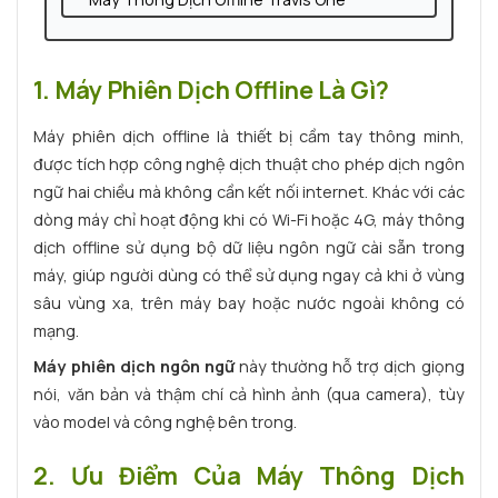
Máy Dịch Không Cần Kết Nối Wifi Ili
Máy Thông Dịch Offline Atalk Go
1. Máy Phiên Dịch Offline Là Gì?
Những Ai Nên Sử Dụng Máy Dịch Ngôn Ngữ
Offline?
Máy phiên dịch offline là thiết bị cầm tay thông minh,
được tích hợp công nghệ dịch thuật cho phép dịch ngôn
Tiêu Chí Chọn Máy Phiên Dịch Cầm Tay
ngữ hai chiều mà không cần kết nối internet. Khác với các
Offline Chất Lượng
dòng máy chỉ hoạt động khi có Wi-Fi hoặc 4G, máy thông
So Sánh Máy Phiên Dịch Offline Và Online
dịch offline sử dụng bộ dữ liệu ngôn ngữ cài sẵn trong
Mua Máy Phiên Dịch Offline Ở Đâu Uy Tín?
máy, giúp người dùng có thể sử dụng ngay cả khi ở vùng
sâu vùng xa, trên máy bay hoặc nước ngoài không có
mạng.
Máy phiên dịch ngôn ngữ
này thường hỗ trợ dịch giọng
nói, văn bản và thậm chí cả hình ảnh (qua camera), tùy
vào model và công nghệ bên trong.
2. Ưu Điểm Của Máy Thông Dịch