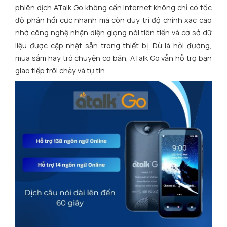
phiên dịch ATalk Go không cần internet không chỉ có tốc
độ phản hồi cực nhanh mà còn duy trì độ chính xác cao
nhờ công nghệ nhận diện giọng nói tiên tiến và cơ sở dữ
liệu được cập nhật sẵn trong thiết bị. Dù là hỏi đường,
mua sắm hay trò chuyện cơ bản, ATalk Go vẫn hỗ trợ bạn
giao tiếp trôi chảy và tự tin.