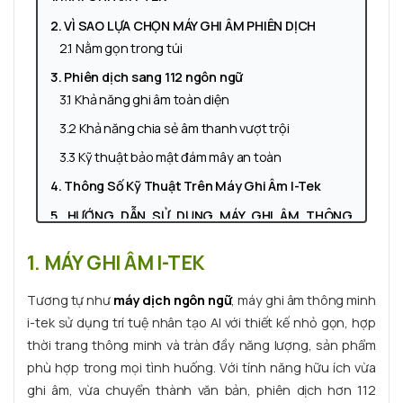
2. VÌ SAO LỰA CHỌN MÁY GHI ÂM PHIÊN DỊCH
2.1 Nằm gọn trong túi
3. Phiên dịch sang 112 ngôn ngữ
3.1 Khả năng ghi âm toàn diện
3.2 Khả năng chia sẻ âm thanh vượt trội
3.3 Kỹ thuật bảo mật đám mây an toàn
4. Thông Số Kỹ Thuật Trên Máy Ghi Âm I-Tek
5. HƯỚNG DẪN SỬ DỤNG MÁY GHI ÂM THÔNG
MINH
1. MÁY GHI ÂM I-TEK
6. CAM KẾT BÁN HÀNG TẠI MAYPHIENDICH.VN
7. KẾT LUẬN
Tương tự như
máy dịch ngôn ngữ
, máy ghi âm thông minh
i-tek sử dụng trí tuệ nhân tạo AI với thiết kế nhỏ gọn, hợp
thời trang thông minh và tràn đầy năng lượng, sản phẩm
phù hợp trong mọi tình huống. Với tính năng hữu ích vừa
ghi âm, vừa chuyển thành văn bản, phiên dịch hơn 112