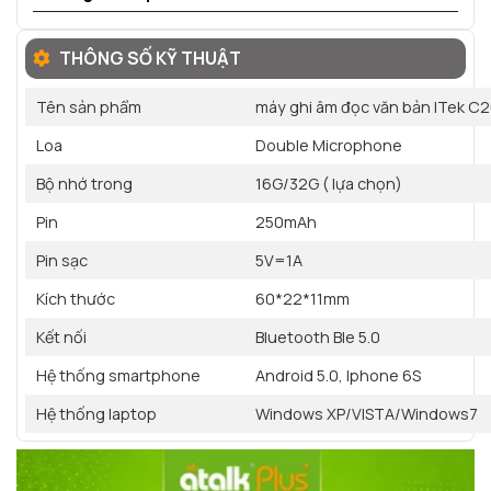
THÔNG SỐ KỸ THUẬT
Tên sản phẩm
máy ghi âm đọc văn bản ITek C2
Loa
Double Microphone
Bộ nhớ trong
16G/32G ( lựa chọn)
Pin
250mAh
Pin sạc
5V=1A
Kích thước
60*22*11mm
Kết nối
Bluetooth Ble 5.0
Hệ thống smartphone
Android 5.0, Iphone 6S
Hệ thống laptop
Windows XP/VISTA/Windows7