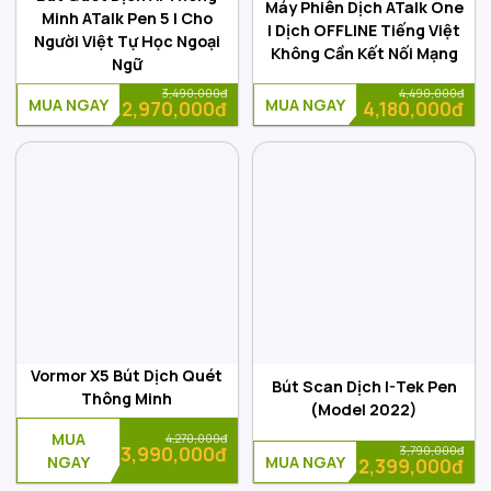
Máy Phiên Dịch ATalk One
Minh ATalk Pen 5 | Cho
| Dịch OFFLINE Tiếng Việt
Người Việt Tự Học Ngoại
Không Cần Kết Nối Mạng
Ngữ
3,490,000đ
4,490,000đ
MUA NGAY
MUA NGAY
2,970,000đ
4,180,000đ
Vormor X5 Bút Dịch Quét
Bút Scan Dịch I-Tek Pen
Thông Minh
(Model 2022)
MUA
4,270,000đ
3,790,000đ
3,990,000đ
NGAY
MUA NGAY
2,399,000đ