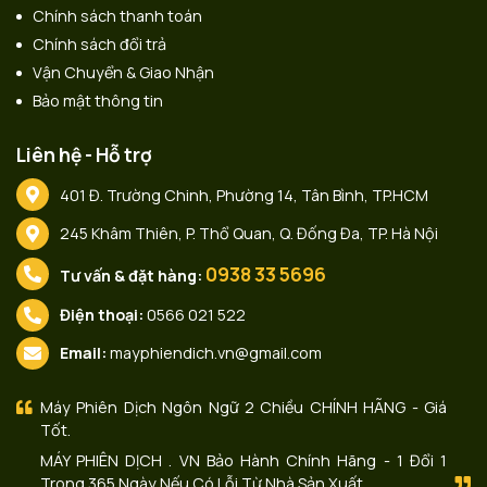
Chính sách thanh toán
Chính sách đổi trả
Vận Chuyển & Giao Nhận
Bảo mật thông tin
Liên hệ - Hỗ trợ
401 Đ. Trường Chinh, Phường 14, Tân Bình, TP.HCM
245 Khâm Thiên, P. Thổ Quan, Q. Đống Đa, TP. Hà Nội
0938 33 5696
Tư vấn & đặt hàng:
Điện thoại:
0566 021 522
Email:
mayphiendich.vn@gmail.com
Máy Phiên Dịch Ngôn Ngữ 2 Chiều CHÍNH HÃNG - Giá
Tốt.
MÁY PHIÊN DỊCH . VN Bảo Hành Chính Hãng - 1 Đổi 1
Trong 365 Ngày Nếu Có Lỗi Từ Nhà Sản Xuất