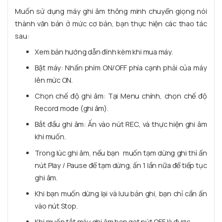
Muốn sử dụng máy ghi âm thông minh chuyển giọng nói
thành văn bản ở mức cơ bản, bạn thực hiện các thao tác
sau:
Xem bản hướng dẫn đính kèm khi mua máy.
Bật máy: Nhấn phím ON/OFF phía cạnh phải của máy
lên mức ON.
Chọn chế độ ghi âm: Tại Menu chính, chọn chế độ
Record mode (ghi âm).
Bắt đầu ghi âm: Ấn vào nút REC, và thực hiện ghi âm
khi muốn.
Trong lúc ghi âm, nếu bạn muốn tạm dừng ghi thì ấn
nút Play / Pause để tạm dừng, ấn 1 lần nữa để tiếp tục
ghi âm.
Khi bạn muốn dừng lại và lưu bản ghi, bạn chỉ cần ấn
vào nút Stop.
Khi muốn tắt máy ghi âm bạn gạt nút OFF là được.