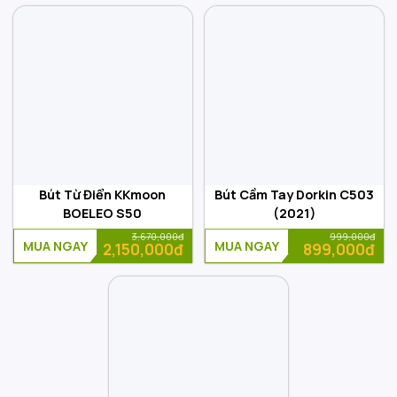
Bút Từ Điển KKmoon
Bút Cầm Tay Dorkin C503
BOELEO S50
(2021)
3,670,000đ
999,000đ
MUA NGAY
MUA NGAY
2,150,000đ
899,000đ