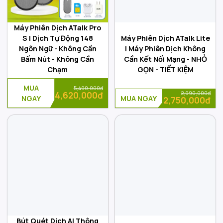
Máy Phiên Dịch ATalk Pro
S | Dịch Tự Động 148
Máy Phiên Dịch ATalk Lite
Ngôn Ngữ - Không Cần
| Máy Phiên Dịch Không
Bấm Nút - Không Cần
Cần Kết Nối Mạng - NHỎ
Chạm
GỌN - TIẾT KIỆM
MUA
5,490,000đ
2,990,000đ
4,620,000đ
NGAY
MUA NGAY
2,750,000đ
Bút Quét Dịch AI Thông