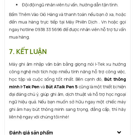
Đội đội ngũ nhân viên tư vấn, hướng dẫn tận tình.
Bấm Thêm Vào Giỏ Hàng và thanh toán nếu bạn ở xa, hoặc
đến mua hàng trực tiếp tại Máy Phiên Dịch . Vn hoặc gọi
ngay hotline 0938 33 5696 để được nhân viên hỗ trợ tư vấn
mua hàng.
7. KẾT LUẬN
Máy ghi âm nhập văn bản bằng giọng nói I-Tek xu hướng
công nghệ mới tích hợp nhiều tính năng hỗ trợ công việc,
học tập và cuộc sống tốt nhất. Bên cạnh đó,
Bút thông
minh I-Tek Pen
và
Bút ATalk Pen 5
cũng là một thiết bị hiện
đại đáng chú ý, giúp ghi âm, dịch thuật và hỗ trợ học ngoại
ngữ hiệu quả. Nếu bạn muốn sở hữu ngay một chiếc máy
ghi âm hay bút thông minh sang trọng, đẳng cấp, thì hãy
liên hệ ngay với chúng tôi nhé!
Đánh giá sản phẩm